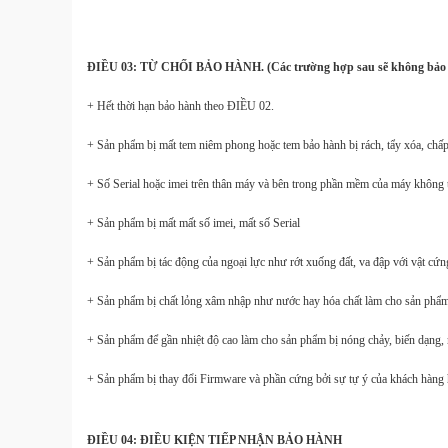
ĐIỀU 03: TỪ CHỐI BẢO HÀNH. (Các trường hợp sau sẽ không bảo
+ Hết thời hạn bảo hành theo ĐIỀU 02.
+ Sản phẩm bị mất tem niêm phong hoặc tem bảo hành bị rách, tẩy xóa, chấ
+ Số Serial hoặc imei trên thân máy và bên trong phần mềm của máy không 
+ Sản phẩm bị mất mất số imei, mất số Serial
+ Sản phẩm bị tác động của ngoại lực như rớt xuống đất, va đập với vật cứng
+ Sản phẩm bị chất lỏng xâm nhập như nước hay hóa chất làm cho sản phẩm b
+ Sản phẩm để gần nhiệt độ cao làm cho sản phẩm bị nóng chảy, biến dạng,
+ Sản phẩm bị thay đổi Firmware và phần cứng bởi sự tự ý của khách hàng 
ĐIỀU 04: ĐIỀU KIỆN TIẾP NHẬN BẢO HÀNH