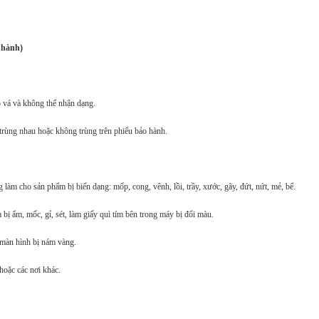
 hành)
p vá và không thể nhận dạng.
trùng nhau hoặc không trùng trên phiếu bảo hành.
 làm cho sản phẩm bị biến dạng: mốp, cong, vênh, lồi, trầy, xước, gãy, đứt, nứt, mẻ, bể.
ị ẩm, mốc, gỉ, sét, làm giấy quì tím bên trong máy bị đổi màu.
 màn hình bị nám vàng.
hoặc các nơi khác.