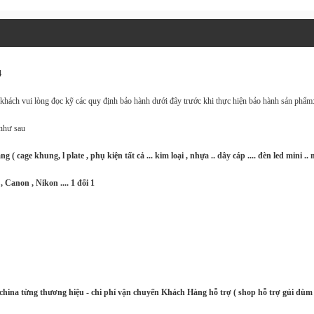
4
 khách vui lòng đọc kỹ các quy định bảo hành dưới đây trước khi thực hiện bảo hành sản phẩm
 như sau
cage khung, l plate , phụ kiện tất cả ... kim loại , nhựa .. dây cáp .... đèn led mini .. 
Canon , Nikon .... 1 đổi 1
china từng thương hiệu - chi phí vận chuyển Khách Hàng hỗ trợ ( shop hỗ trợ gủi dùm 