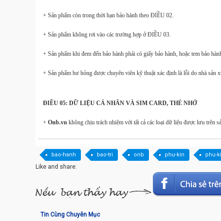
+ Sản phẩm còn trong thời hạn bảo hành theo ĐIỀU 02.
+ Sản phẩm không rơi vào các trường hợp ở ĐIỀU 03.
+ Sản phẩm khi đem đến bảo hành phải có giấy bảo hành, hoặc tem bảo hàn
+ Sản phẩm hư hỏng được chuyên viên kỹ thuật xác định là lỗi do nhà sản x
ĐIỀU 05: DỮ LIỆU CÁ NHÂN VÀ SIM CARD, THẺ NHỚ
+
Onb.vn
không chịu trách nhiệm với tất cả các loại dữ liệu được lưu trên
bao-hanh
bao-tri
onb
phu-kin
phu-k
Like and share:
Tin Cùng Chuyên Mục