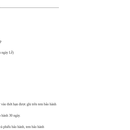
---------------------------------------------------
p
à ngày Lễ)
 vào thời hạn được ghi trên tem bảo hành
o hành 30 ngày.
và phiếu bảo hành, tem bảo hành