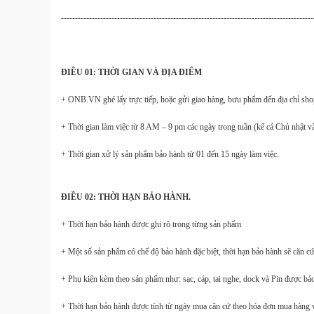
------------------------------------------------------------------------------------------
ĐIỀU 01: THỜI GIAN VÀ ĐỊA ĐIỂM
+ ONB.VN ghé lấy trực tiếp, hoặc gửi giao hàng, bưu phẩm đến địa chỉ sho
+ Thời gian làm việc từ 8 AM – 9 pm các ngày trong tuần (kể cả Chủ nhật v
+ Thời gian xử lý sản phẩm bảo hành từ 01 đến 15 ngày làm việc.
ĐIỀU 02: THỜI HẠN BẢO HÀNH.
+ Thời hạn bảo hành được ghi rõ trong từng sản phẩm
+ Một số sản phẩm có chế độ bảo hành đặc biệt, thời hạn bảo hành sẽ căn cứ
+ Phụ kiện kèm theo sản phẩm như: sạc, cáp, tai nghe, dock và Pin được bả
+ Thời hạn bảo hành được tính từ ngày mua căn cứ theo hóa đơn mua hàng 