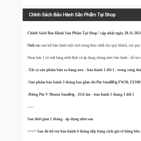
Chính Sách Bảo Hành Sản Phẩm Tại Shop
Chính Sách Bảo Hành Sản Phẩm Tại Shop ! cập nhật ngày 28-11-202
Onb.vn
cam kết bảo hành một cách trung thực nhất cho quý khách, xin quý
Shop bán 1 số mặt hàng nhất định và áp dụng chung mức bảo hành - hỗ trợ
-Tất cả sản phẩm bán ra hàng new - bảo hành 1 đổi 1 - trong vòng tháng ( 
-Sản phẩm bảo hành 3 tháng bao gồm chỉ Pin SmallRig FW50, FZ100 , 
-Riêng Pin V Mount Smallrig - ZGCine - bảo hành 1 tháng 1 đổi 1
-----
Sau thời gian 1 tháng - áp dụng như sau
>>>> Sau đó hỗ trợ bảo hành 6 tháng tiếp bằng cách gủi về hãng bên 