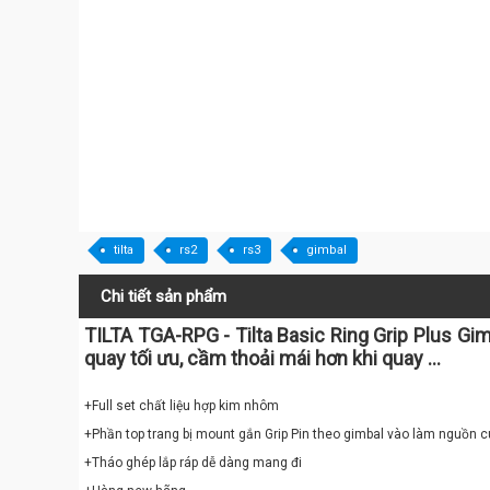
tilta
rs2
rs3
gimbal
Chi tiết sản phẩm
TILTA TGA-RPG - Tilta Basic Ring Grip Plus Gi
quay tối ưu, cầm thoải mái hơn khi quay ...
+Full set chất liệu hợp kim nhôm
+Phần top trang bị mount gắn Grip Pin theo gimbal vào làm nguồn c
+Tháo ghép lắp ráp dễ dàng mang đi