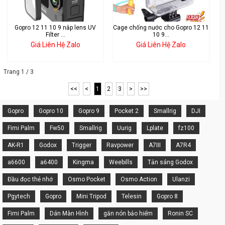
Gopro 12 11 10 9 nắp lens UV
Cage chống nước cho Gopro 12 11
Filter ...
10 9...
Giá Liên Hệ Zalo
Giá Liên Hệ Zalo
Trang 1 / 3
<<
<
1
2
3
>
>>
Gopro
Gopro 10
Gopro 9
Pocket 2
Smallrig
DJI
Fimi Palm
Fw50
Smallrig
Uurig
Lplate
fz100
AK-R1
Godox
Trigger
Ravpower
A7III
A7R4
a6600
a6400
Kingma
Weebills
Tản sáng Godox
Đầu đọc thẻ nhớ
Osmo Pocket
Osmo Action
Ulanzi
Pgytech
Gopro
Mini Tripod
Telesin
Gopro 8
Fimi Palm
Dán Màn Hình
gắn nón bảo hiểm
Ronin SC