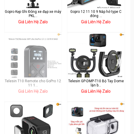
Gopro Kẹp Ghi Đông xe đạp xe máy
Gopro 12 11 10 9 Nắp hở type C
PKL...
đóng ...
Giá Liên Hệ Zalo
Giá Liên Hệ Zalo
Telesin T10 Remote cho GoPro 12
Telesin GP-DMP-T10 Bộ Tay Dome
11 1...
lặn b...
Giá Liên Hệ Zalo
Giá Liên Hệ Zalo