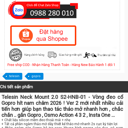
Free ship COD - Nhận Hàng Thanh Toán - Hàng New Bảo Hành 1 đổi 1
telesin
gopro
Chi tiết sản phẩm
Telesin Neck Mount 2.0 S2-HNB-01 - Vòng đeo cổ
Gopro hít nam châm 2026 ! Ver 2 mới nhất nhiều cải
tiến hơn giúp bạn thao tác tháo mở nhanh hơn , chắc
chắn .. gắn Gopro , Osmo Action 4 3 2 , Insta One ...
+ Chất liệu silicon mềm đeo thoải mái + nhẹ
+ Tất cả phần ngàm thảo mở dây thiết kế tháo mở nhanh 2s cực kỳ tiện lợi
+ Phần ngàm gắn Gopro hỗ trợ xoay khung hình ngang vào dọc, có nam