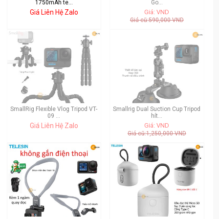
1750mAh te...
Go...
Giá Liên Hệ Zalo
Giá: VND
Giá cũ:590,000 VND
SmallRig Flexible Vlog Tripod VT-
Smallrig Dual Suction Cup Tripod
09 ...
hít...
Giá Liên Hệ Zalo
Giá: VND
Giá cũ:1,250,000 VND