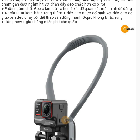
châm gắn dưới ngàm hít vơi phần dây đeo chắc hơn ko bị rớt
+ Phần ngàm chốt Gopro làm dài ra hơn 1 xíu để quan sát màn hình dễ dàng
+ Ngoài ra đi kèm hãng tặng thêm 1 dây deo ngực cố định với dây đeo cổ -
giúp bạn đeo chạy bộ, thể thao vận động mạnh Gopro không bị lắc rung
+ Hàng new + giao hàng miễn phí toàn quốc