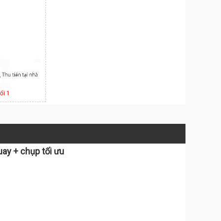
ổi 1
ay + chụp tối ưu