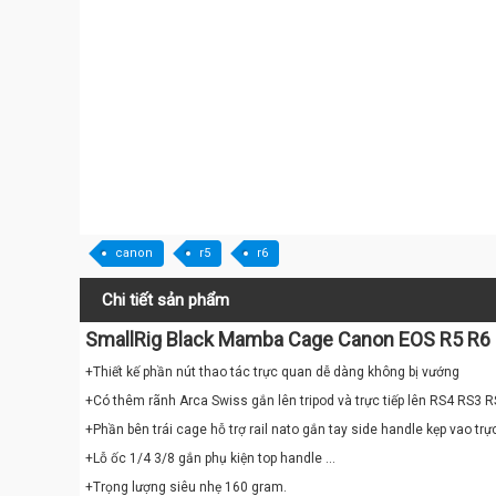
canon
r5
r6
Chi tiết sản phẩm
SmallRig Black Mamba Cage Canon EOS R5 R6 32
+Thiết kế phần nút thao tác trực quan dễ dàng không bị vướng
+Có thêm rãnh Arca Swiss gắn lên tripod và trực tiếp lên RS4 RS3
+Phần bên trái cage hỗ trợ rail nato gắn tay side handle kẹp vao trực
+Lỗ ốc 1/4 3/8 gắn phụ kiện top handle ...
+Trọng lượng siêu nhẹ 160 gram.