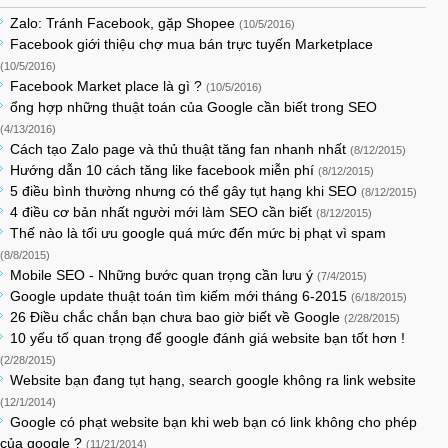
Zalo: Tránh Facebook, gặp Shopee
(10/5/2016)
Facebook giới thiệu chợ mua bán trực tuyến Marketplace
(10/5/2016)
Facebook Market place là gì ?
(10/5/2016)
ổng hợp những thuật toán của Google cần biết trong SEO
(4/13/2016)
Cách tạo Zalo page và thủ thuật tăng fan nhanh nhất
(8/12/2015)
Hướng dẫn 10 cách tăng like facebook miễn phí
(8/12/2015)
5 điều bình thường nhưng có thể gây tụt hạng khi SEO
(8/12/2015)
4 điều cơ bản nhất người mới làm SEO cần biết
(8/12/2015)
Thế nào là tối ưu google quá mức đến mức bị phạt vì spam
(8/8/2015)
Mobile SEO - Những bước quan trọng cần lưu ý
(7/4/2015)
Google update thuật toán tìm kiếm mới tháng 6-2015
(6/18/2015)
26 Điều chắc chắn bạn chưa bao giờ biết về Google
(2/28/2015)
10 yếu tố quan trọng để google đánh giá website bạn tốt hơn !
(2/28/2015)
Website bạn đang tụt hạng, search google không ra link website
(12/1/2014)
Google có phạt website bạn khi web bạn có link không cho phép
của google ?
(11/21/2014)