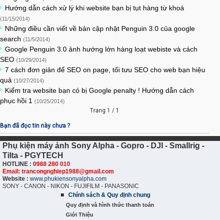
Hướng dẫn cách xử lý khi website bạn bị tụt hàng từ khoá
(11/15/2014)
Những điều cần viết về bản cập nhật Penguin 3.0 của google
search
(11/5/2014)
Google Penguin 3.0 ảnh hướng lớn hàng loạt webiste và cách
SEO
(10/29/2014)
7 cách đơn giản để SEO on page, tối tưu SEO cho web bạn hiệu
quả
(10/27/2014)
Kiểm tra website bạn có bị Google penalty ! Hướng dẫn cách
phục hồi 1
(10/25/2014)
Trang 1 / 1
Bạn đã đọc tin này chưa ?
Phụ kiện máy ảnh Sony Alpha - Gopro - DJI - Smallrig -
Tilta - PGYTECH
HOTLINE :
0988 280 010
Email: trancongnghiep1988@gmail.com
Website :
www.phukiensonyalpha.com
SONY - CANON - NIKON - FUJIFILM - PANASONIC
Chính sách & Quy định chung
Quy định và hình thức thanh toán
Giới Thiệu